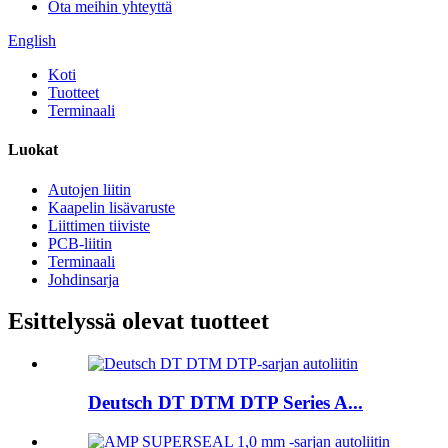
Ota meihin yhteyttä
English
Koti
Tuotteet
Terminaali
Luokat
Autojen liitin
Kaapelin lisävaruste
Liittimen tiiviste
PCB-liitin
Terminaali
Johdinsarja
Esittelyssä olevat tuotteet
Deutsch DT DTM DTP Series A...