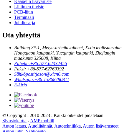
Kaapelin lisävaruste
Liittimen tiiviste
PCB-liitin
Terminaali
Johdinsarja
Ota yhteyttä
Building 3#-1, Meiyu-urheiluvälineet, Xixin teollisuusalue,
Hongqiaon kaupunki, Yueqingin kaupunki, Zhejiangin
maakunta 325608, Kiina
Puhelin:
+86-577-62332456
Faksi: +86-577-62769392
Sähköposti:
jason@xlcn6.com
Whatsapp:
+86-13868780811
E-kirja
© Copyright - 2010-2023 : Kaikki oikeudet pidätetään.
Sivustokartta
-
AMP mobiili
Auton lataus
,
Autoliitännät
,
Autotekniikka
,
Auton lisävarusteet
,
Auton liitin
,
Sähköauto
,