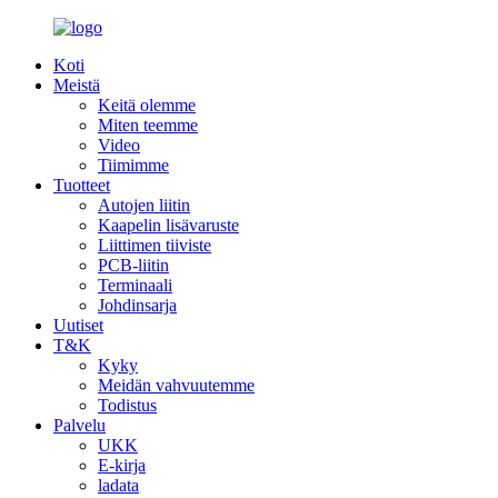
Koti
Meistä
Keitä olemme
Miten teemme
Video
Tiimimme
Tuotteet
Autojen liitin
Kaapelin lisävaruste
Liittimen tiiviste
PCB-liitin
Terminaali
Johdinsarja
Uutiset
T&K
Kyky
Meidän vahvuutemme
Todistus
Palvelu
UKK
E-kirja
ladata