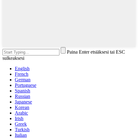
Paina Enter etsiäksesi tai ESC
sulkeaksesi
English
French
German
Portuguese
Spanish
Russian
Japanese
Korean
Arabic
Irish
Greek
Turkish
Italian