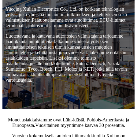
Yueqing Xulian Electronics Co., Ltd. on korkean teknologian
yritys, joka yhdistää tuotannon, tutkimuksen ja kehityksen sekä
valmistuksen.Päätuotteitamme ovat autoliittimet, ECU-liittimet,
terminaalit, johtosarjat ja muut lisävarusteet.
Luotettavana ja kattavana autonosien valmistajana tarjoamme
laadukkaita autotuotteita.Jatkamme yhdessä yrityksen
ammattitaitoisen teknisen tiimin kanssa uusien muottien
suunnittelua ja kehittämistä joka vuosi vastataksemme erilaisiin
asiakkaiden tarpeisiin. Lisäksi olemme toimisto
maailmanlaajuisille merkkiliittimille, kuten: Deutsch, Yazaki,
Sumitomo, Tyco, Bosch, FCI, Molex ja KET, jotka tällä tavoin
tarjoavat asiakkaille alkuperäiset merkkiliittimet lyhyellä
varoitusajalla.
Monet asiakkaistamme ovat Lähi-idästä, Pohjois-Amerikasta ja
Euroopasta.Vuosittainen myyntimme kasvaa 30 prosenttia.
Vuosien kokemuksella autojen liitinmarkkinoilta Xulian on