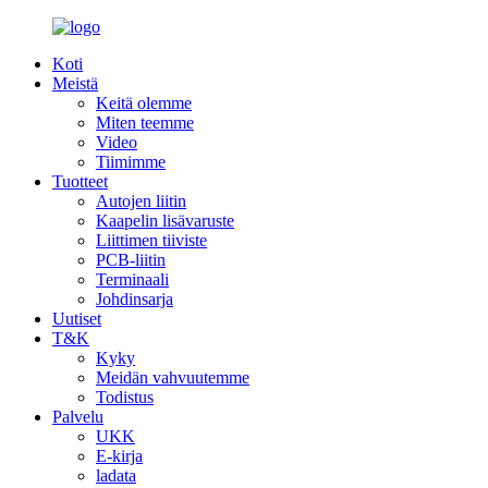
Koti
Meistä
Keitä olemme
Miten teemme
Video
Tiimimme
Tuotteet
Autojen liitin
Kaapelin lisävaruste
Liittimen tiiviste
PCB-liitin
Terminaali
Johdinsarja
Uutiset
T&K
Kyky
Meidän vahvuutemme
Todistus
Palvelu
UKK
E-kirja
ladata