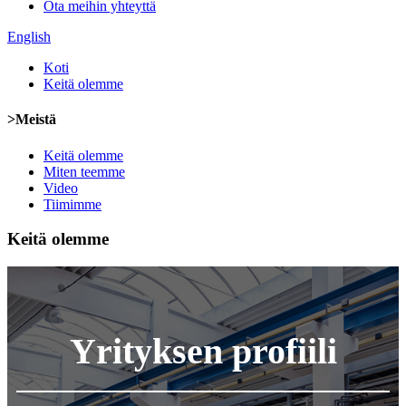
Ota meihin yhteyttä
English
Koti
Keitä olemme
>Meistä
Keitä olemme
Miten teemme
Video
Tiimimme
Keitä olemme
Yrityksen profiili