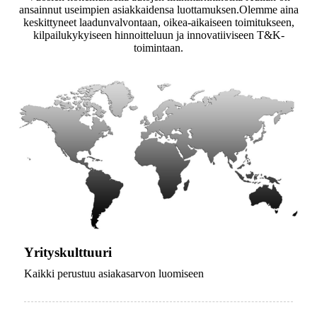
ansainnut useimpien asiakkaidensa luottamuksen.Olemme aina
keskittyneet laadunvalvontaan, oikea-aikaiseen toimitukseen,
kilpailukykyiseen hinnoitteluun ja innovatiiviseen T&K-
toimintaan.
Yrityskulttuuri
Kaikki perustuu asiakasarvon luomiseen