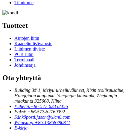
Tiimimme
Tuotteet
Autojen liitin
Kaapelin lisävaruste
Liittimen tiiviste
PCB-liitin
Terminaali
Johdinsarja
Ota yhteyttä
Building 3#-1, Meiyu-urheiluvälineet, Xixin teollisuusalue,
Hongqiaon kaupunki, Yueqingin kaupunki, Zhejiangin
maakunta 325608, Kiina
Puhelin:
+86-577-62332456
Faksi: +86-577-62769392
Sähköposti:
jason@xlcn6.com
Whatsapp:
+86-13868780811
E-kirja