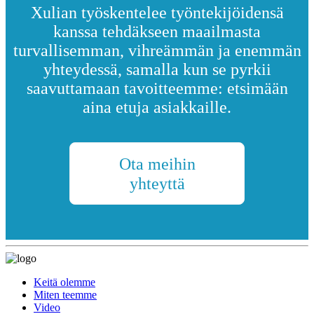
Xulian työskentelee työntekijöidensä
kanssa tehdäkseen maailmasta
turvallisemman, vihreämmän ja enemmän
yhteydessä, samalla kun se pyrkii
saavuttamaan tavoitteemme: etsimään
aina etuja asiakkaille.
Ota meihin
yhteyttä
Keitä olemme
Miten teemme
Video