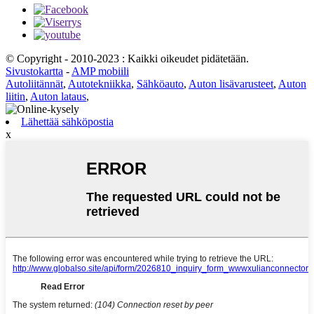
© Copyright - 2010-2023 : Kaikki oikeudet pidätetään.
Sivustokartta
-
AMP mobiili
Autoliitännät
,
Autotekniikka
,
Sähköauto
,
Auton lisävarusteet
,
Auton
liitin
,
Auton lataus
,
Lähettää sähköpostia
x