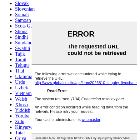
Slovak
Slovenian
Somali
Samoan
Scots Gaelic
Shona
Sindhi
Sundanese
Swahili
Tajik
Tamil
Telugu
Thai
Ukrainian
Urdu
Uzbek
Vietnamese
Welsh
Xhosa
Yiddish
Yoruba
Zulu
Kinyarwanda
Tatar
Oriya