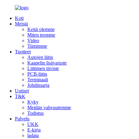
Koti
Meistä
Keitä olemme
Miten teemme
Video
Tiimimme
Tuotteet
Autojen liitin
Kaapelin lisävaruste
Liittimen tiiviste
PCB-liitin
Terminaali
Johdinsarja
Uutiset
T&K
Kyky
Meidän vahvuutemme
Todistus
Palvelu
UKK
E-kirja
ladata