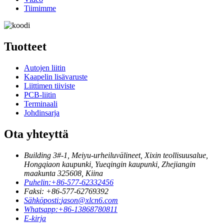
Tiimimme
Tuotteet
Autojen liitin
Kaapelin lisävaruste
Liittimen tiiviste
PCB-liitin
Terminaali
Johdinsarja
Ota yhteyttä
Building 3#-1, Meiyu-urheiluvälineet, Xixin teollisuusalue,
Hongqiaon kaupunki, Yueqingin kaupunki, Zhejiangin
maakunta 325608, Kiina
Puhelin:
+86-577-62332456
Faksi: +86-577-62769392
Sähköposti:
jason@xlcn6.com
Whatsapp:
+86-13868780811
E-kirja