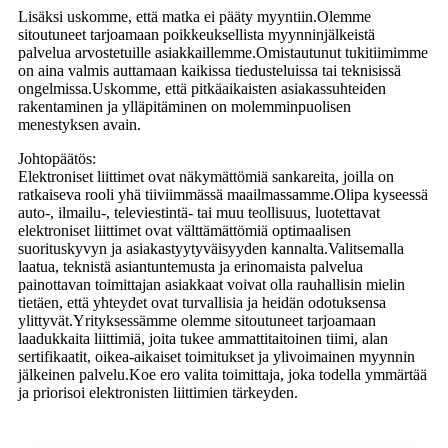
Lisäksi uskomme, että matka ei pääty myyntiin.Olemme
sitoutuneet tarjoamaan poikkeuksellista myynninjälkeistä
palvelua arvostetuille asiakkaillemme.Omistautunut tukitiimimme
on aina valmis auttamaan kaikissa tiedusteluissa tai teknisissä
ongelmissa.Uskomme, että pitkäaikaisten asiakassuhteiden
rakentaminen ja ylläpitäminen on molemminpuolisen
menestyksen avain.
Johtopäätös:
Elektroniset liittimet ovat näkymättömiä sankareita, joilla on
ratkaiseva rooli yhä tiiviimmässä maailmassamme.Olipa kyseessä
auto-, ilmailu-, televiestintä- tai muu teollisuus, luotettavat
elektroniset liittimet ovat välttämättömiä optimaalisen
suorituskyvyn ja asiakastyytyväisyyden kannalta.Valitsemalla
laatua, teknistä asiantuntemusta ja erinomaista palvelua
painottavan toimittajan asiakkaat voivat olla rauhallisin mielin
tietäen, että yhteydet ovat turvallisia ja heidän odotuksensa
ylittyvät.Yrityksessämme olemme sitoutuneet tarjoamaan
laadukkaita liittimiä, joita tukee ammattitaitoinen tiimi, alan
sertifikaatit, oikea-aikaiset toimitukset ja ylivoimainen myynnin
jälkeinen palvelu.Koe ero valita toimittaja, joka todella ymmärtää
ja priorisoi elektronisten liittimien tärkeyden.