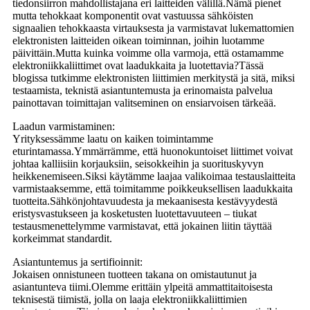
tiedonsiirron mahdollistajana eri laitteiden välillä.Nämä pienet
mutta tehokkaat komponentit ovat vastuussa sähköisten
signaalien tehokkaasta virtauksesta ja varmistavat lukemattomien
elektronisten laitteiden oikean toiminnan, joihin luotamme
päivittäin.Mutta kuinka voimme olla varmoja, että ostamamme
elektroniikkaliittimet ovat laadukkaita ja luotettavia?Tässä
blogissa tutkimme elektronisten liittimien merkitystä ja sitä, miksi
testaamista, teknistä asiantuntemusta ja erinomaista palvelua
painottavan toimittajan valitseminen on ensiarvoisen tärkeää.
Laadun varmistaminen:
Yrityksessämme laatu on kaiken toimintamme
eturintamassa.Ymmärrämme, että huonokuntoiset liittimet voivat
johtaa kalliisiin korjauksiin, seisokkeihin ja suorituskyvyn
heikkenemiseen.Siksi käytämme laajaa valikoimaa testauslaitteita
varmistaaksemme, että toimitamme poikkeuksellisen laadukkaita
tuotteita.Sähkönjohtavuudesta ja mekaanisesta kestävyydestä
eristysvastukseen ja kosketusten luotettavuuteen – tiukat
testausmenettelymme varmistavat, että jokainen liitin täyttää
korkeimmat standardit.
Asiantuntemus ja sertifioinnit:
Jokaisen onnistuneen tuotteen takana on omistautunut ja
asiantunteva tiimi.Olemme erittäin ylpeitä ammattitaitoisesta
teknisestä tiimistä, jolla on laaja elektroniikkaliittimien