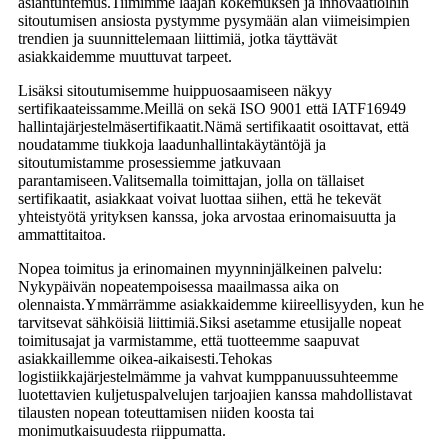
asiantuntemus.Tiimimme laajan kokemuksen ja innovaatioihin
sitoutumisen ansiosta pystymme pysymään alan viimeisimpien
trendien ja suunnittelemaan liittimiä, jotka täyttävät
asiakkaidemme muuttuvat tarpeet.
Lisäksi sitoutumisemme huippuosaamiseen näkyy
sertifikaateissamme.Meillä on sekä ISO 9001 että IATF16949
hallintajärjestelmäsertifikaatit.Nämä sertifikaatit osoittavat, että
noudatamme tiukkoja laadunhallintakäytäntöjä ja
sitoutumistamme prosessiemme jatkuvaan
parantamiseen.Valitsemalla toimittajan, jolla on tällaiset
sertifikaatit, asiakkaat voivat luottaa siihen, että he tekevät
yhteistyötä yrityksen kanssa, joka arvostaa erinomaisuutta ja
ammattitaitoa.
Nopea toimitus ja erinomainen myynninjälkeinen palvelu:
Nykypäivän nopeatempoisessa maailmassa aika on
olennaista.Ymmärrämme asiakkaidemme kiireellisyyden, kun he
tarvitsevat sähköisiä liittimiä.Siksi asetamme etusijalle nopeat
toimitusajat ja varmistamme, että tuotteemme saapuvat
asiakkaillemme oikea-aikaisesti.Tehokas
logistiikkajärjestelmämme ja vahvat kumppanuussuhteemme
luotettavien kuljetuspalvelujen tarjoajien kanssa mahdollistavat
tilausten nopean toteuttamisen niiden koosta tai
monimutkaisuudesta riippumatta.