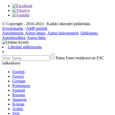
© Copyright - 2010-2023 : Kaikki oikeudet pidätetään.
Sivustokartta
-
AMP mobiili
Autoliitännät
,
Auton lataus
,
Auton lisävarusteet
,
Sähköauto
,
Autotekniikka
,
Auton liitin
,
Lähettää sähköpostia
x
Paina Enter etsiäksesi tai ESC
sulkeaksesi
English
French
German
Portuguese
Spanish
Russian
Japanese
Korean
Arabic
Irish